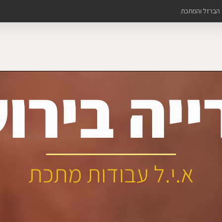
ת הברזל והמתכת
יה בירו
א.י.ל עבודות מתכת