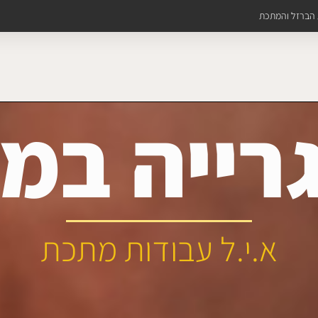
ת הברזל והמתכת
רייה במר
א.י.ל עבודות מתכת