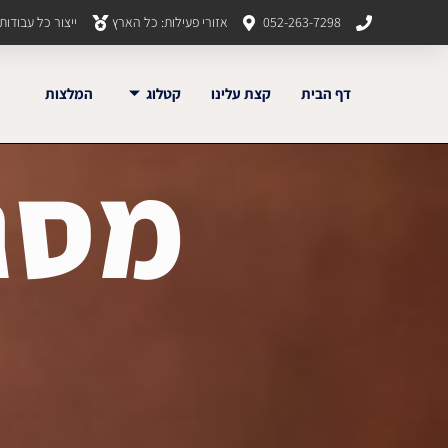
052-263-7298
אזורי פעילות: כל הארץ
ייצור כל עבודו
דף הבית
קצת עלינו
קטלוג
המלצות
מסג