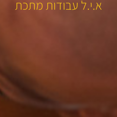
א.י.ל עבודות מתכת