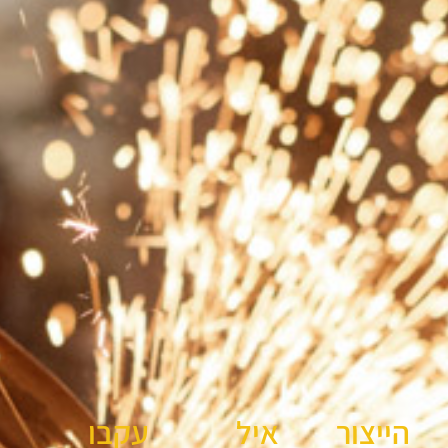
הייצור
איל
עקבו