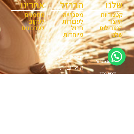
שלנו
הברזל
אחרינו
קטגוריות
מסגרייה
מוזמנים
הייצור
לעבודות
לעקוב
המובילות
ברזל
לעדכונים
שלנו
מיוחדות
חברת א.י.ל.
שערים מברזל
היא חברת
גדרות ברזל
נפחות
מעקות
ומסגרות
ברזל
שהוקמה
מאחזי יד
בשנת 1996
ועוסקת בייצור
סורגים
ועיצוב על
ספריות מתכת