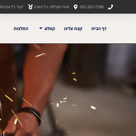
052-263-7298
אזורי פעילות: כל הארץ
ייצור כל עבודו
דף הבית
קצת עלינו
קטלוג
המלצות