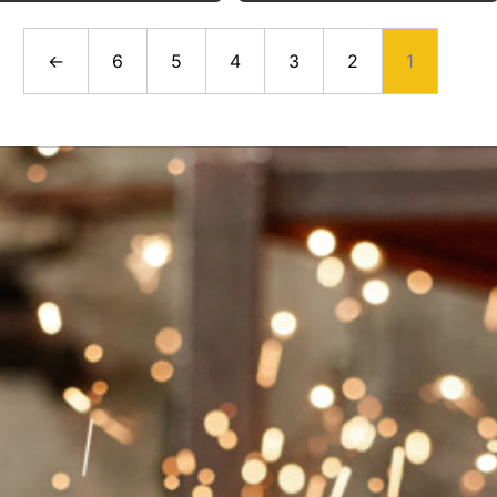
←
6
5
4
3
2
1