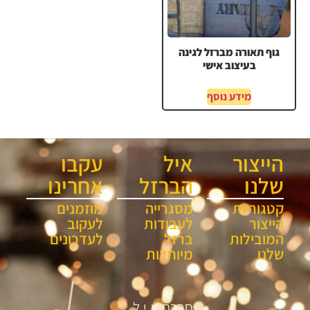
גוף תאורה מברזל לגינה
בעיצוב אישי
מידע נוסף
הייצור
איל
עקבו
שלנו
הברזל
אחרינו
קטגוריות
מסגרייה
מוזמנים
הייצור
לעבודות
לעקוב
המובילות
ברזל
לעדכונים
שלנו
מיוחדות
חברת א.י.ל.