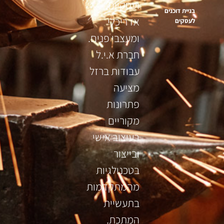
ועסקיים,
בניית דוכנים
אדריכלי
לעסקים
ומעצבי פנים.
חברת א.י.ל
עבודות ברזל
מציעה
פתרונות
מקוריים
בעיצוב אישי
ובייצור
בטכנולגיות
מהמתקדמות
בתעשיית
המתכת.