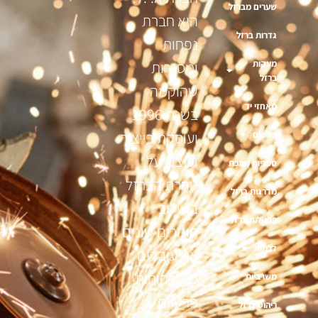
שערים מברזל
היא חברת
גדרות ברזל
נפחות
מעקות
ומסגרות
ברזל
שהוקמה
מאחזי יד
בשנת 1996
ועוסקת בייצור
סורגים
ועיצוב על
ספריות מתכת
טהרת הברזל
מדרגות ברזל
בשילוב
פרגולות ברזל
חומרים שונים
דלתות
אנו עובדים
מול לקוחות
משרביות
פרטיים
ריהוט ברזל