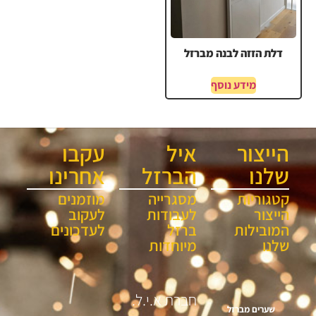
דלת הזזה לבנה מברזל
מידע נוסף
הייצור
איל
עקבו
שלנו
הברזל
אחרינו
קטגוריות
מסגרייה
מוזמנים
הייצור
לעבודות
לעקוב
המובילות
ברזל
לעדכונים
שלנו
מיוחדות
חברת א.י.ל.
שערים מברזל