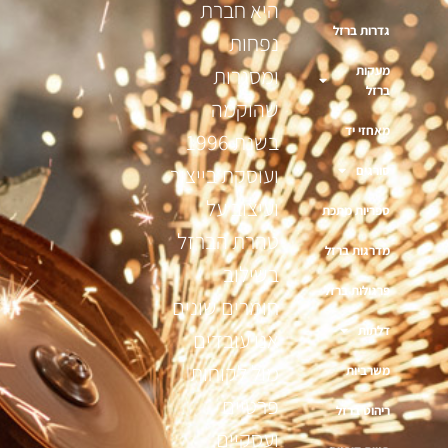
היא חברת
גדרות ברזל
נפחות
מעקות
ומסגרות
ברזל
שהוקמה
מאחזי יד
בשנת 1996
ועוסקת בייצור
סורגים
ועיצוב על
ספריות מתכת
טהרת הברזל
מדרגות ברזל
בשילוב
פרגולות ברזל
חומרים שונים
דלתות
אנו עובדים
מול לקוחות
משרביות
פרטיים
ריהוט ברזל
ועסקיים,