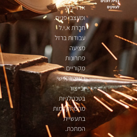
בניית דוכנים
אדריכלי
לעסקים
ומעצבי פנים.
חברת א.י.ל
עבודות ברזל
מציעה
פתרונות
מקוריים
בעיצוב אישי
ובייצור
בטכנולגיות
מהמתקדמות
בתעשיית
המתכת.