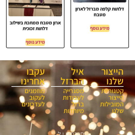
דלתות קלפה מברזל לארון
מטבח
ארון מטבח ממתכת בשילוב
מידע נוסף
דלתות זכוכית
מידע נוסף
הייצור
איל
עקבו
שלנו
הברזל
אחרינו
קטגוריות
מסגרייה
מוזמנים
הייצור
לעבודות
לעקוב
המובילות
ברזל
לעדכונים
שלנו
מיוחדות
חברת א.י.ל.