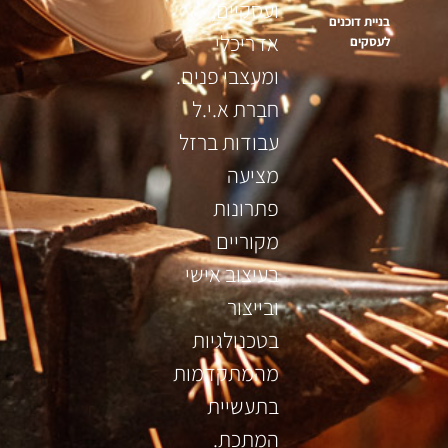
ועסקיים,
בניית דוכנים
אדריכלי
לעסקים
ומעצבי פנים.
חברת א.י.ל
עבודות ברזל
מציעה
פתרונות
מקוריים
בעיצוב אישי
ובייצור
בטכנולגיות
מהמתקדמות
בתעשיית
המתכת.