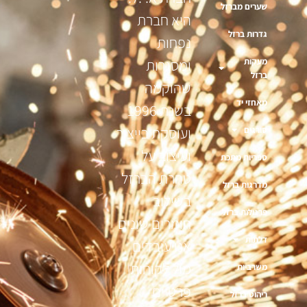
שערים מברזל
היא חברת
גדרות ברזל
נפחות
מעקות
ומסגרות
ברזל
שהוקמה
מאחזי יד
בשנת 1996
ועוסקת בייצור
סורגים
ועיצוב על
ספריות מתכת
טהרת הברזל
מדרגות ברזל
בשילוב
פרגולות ברזל
חומרים שונים
דלתות
אנו עובדים
מול לקוחות
משרביות
פרטיים
ריהוט ברזל