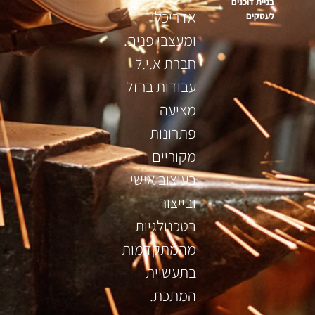
בניית דוכנים
אדריכלי
לעסקים
ומעצבי פנים.
חברת א.י.ל
עבודות ברזל
מציעה
פתרונות
מקוריים
בעיצוב אישי
ובייצור
בטכנולגיות
מהמתקדמות
בתעשיית
המתכת.