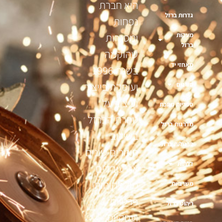
היא חברת
גדרות ברזל
נפחות
מעקות
ומסגרות
ברזל
שהוקמה
מאחזי יד
בשנת 1996
ועוסקת בייצור
סורגים
ועיצוב על
ספריות מתכת
טהרת הברזל
מדרגות ברזל
בשילוב
פרגולות ברזל
חומרים שונים
דלתות
אנו עובדים
מול לקוחות
משרביות
פרטיים
ריהוט ברזל
ועסקיים,