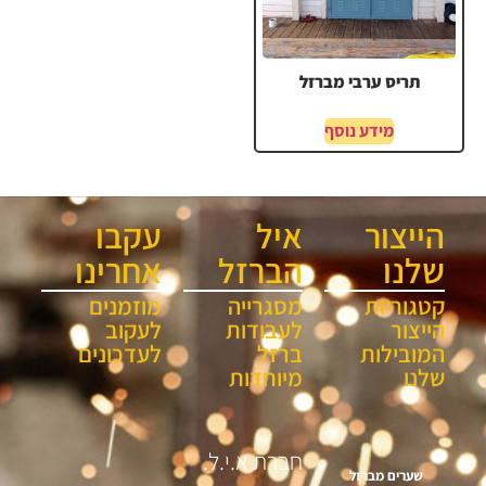
תריס ערבי מברזל
מידע נוסף
הייצור
איל
עקבו
שלנו
הברזל
אחרינו
קטגוריות
מסגרייה
מוזמנים
הייצור
לעבודות
לעקוב
המובילות
ברזל
לעדכונים
שלנו
מיוחדות
חברת א.י.ל.
שערים מברזל