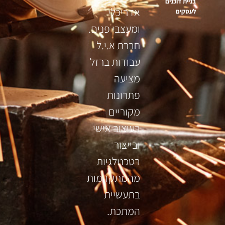
בניית דוכנים
אדריכלי
לעסקים
ומעצבי פנים.
חברת א.י.ל
עבודות ברזל
מציעה
פתרונות
מקוריים
בעיצוב אישי
ובייצור
בטכנולגיות
מהמתקדמות
בתעשיית
המתכת.