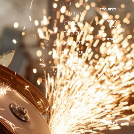
היא חברת
גדרות ברזל
נפחות
מעקות
ומסגרות
ברזל
שהוקמה
מאחזי יד
בשנת 1996
ועוסקת בייצור
סורגים
ועיצוב על
ספריות מתכת
טהרת הברזל
מדרגות ברזל
בשילוב
פרגולות ברזל
חומרים שונים
דלתות
אנו עובדים
מול לקוחות
משרביות
פרטיים
ריהוט ברזל
ועסקיים,