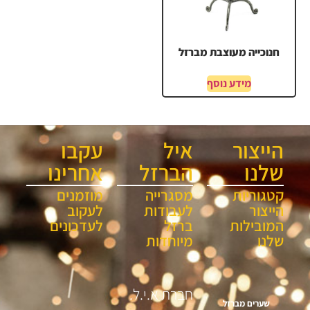
חנוכייה מעוצבת מברזל
מידע נוסף
הייצור
איל
עקבו
שלנו
הברזל
אחרינו
קטגוריות
מסגרייה
מוזמנים
הייצור
לעבודות
לעקוב
המובילות
ברזל
לעדכונים
שלנו
מיוחדות
חברת א.י.ל.
שערים מברזל