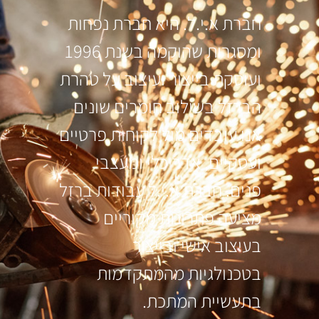
חברת א.י.ל. היא חברת נפחות
ומסגרות שהוקמה בשנת 1996
ועוסקת בייצור ועיצוב על טהרת
הברזל בשילוב חומרים שונים
אנו עובדים מול לקוחות פרטיים
ועסקיים, אדריכלי ומעצבי
פנים. חברת א.י.ל עבודות ברזל
מציעה פתרונות מקוריים
בעיצוב אישי ובייצור
בטכנולגיות מהמתקדמות
בתעשיית המתכת.