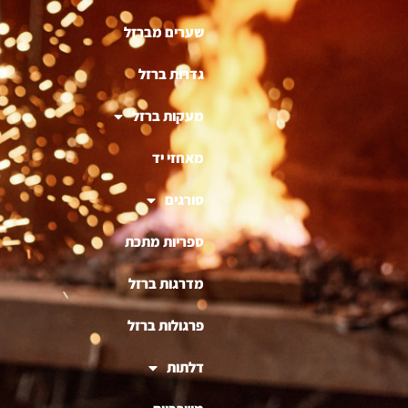
שערים מברזל
גדרות ברזל
מעקות ברזל
מאחזי יד
סורגים
ספריות מתכת
מדרגות ברזל
פרגולות ברזל
דלתות