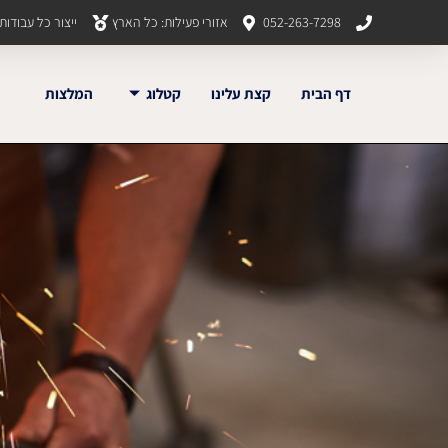
052-263-7298
אזורי פעילות: כל הארץ
ייצור כל עבודו
דף הבית
קצת עלינו
קטלוג
המלצות