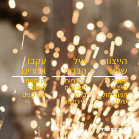
הייצור
איל
עקבו
שלנו
הברזל
אחרינו
קטגוריות
מסגרייה
מוזמנים
הייצור
לעבודות
לעקוב
המובילות
ברזל
לעדכונים
שלנו
מיוחדות
חברת א.י.ל.
שערים מברזל
היא חברת