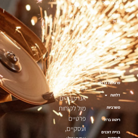
גדרות ברזל
נפחות
מעקות
ומסגרות
ברזל
שהוקמה
מאחזי יד
בשנת 1996
ועוסקת בייצור
סורגים
ועיצוב על
ספריות מתכת
טהרת הברזל
מדרגות ברזל
בשילוב
פרגולות ברזל
חומרים שונים
דלתות
אנו עובדים
מול לקוחות
משרביות
פרטיים
ריהוט ברזל
ועסקיים,
בניית דוכנים