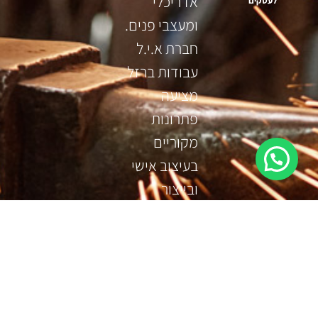
אדריכלי
לעסקים
ומעצבי פנים.
חברת א.י.ל
עבודות ברזל
מציעה
פתרונות
מקוריים
בעיצוב אישי
ובייצור
בטכנולגיות
מהמתקדמות
בתעשיית
המתכת.