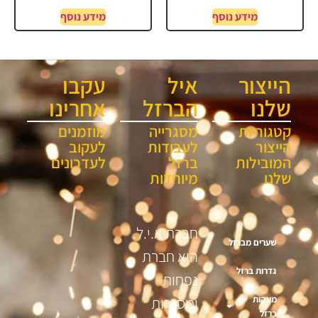
מידע נוסף
מידע נוסף
הייצור
איל
עקבו
שלנו
הברזל
אחרינו
קטגוריות
מסגרייה
מוזמנים
הייצור
לעבודות
לעקוב
המובילות
ברזל
לעדכונים
שלנו
מיוחדות
חברת א.י.ל.
שערים מברזל
היא חברת
גדרות ברזל
נפחות
מעקות
ומסגרות
ברזל