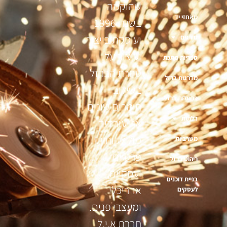
שהוקמה
מאחזי יד
בשנת 1996
ועוסקת בייצור
סורגים
ועיצוב על
ספריות מתכת
טהרת הברזל
מדרגות ברזל
בשילוב
פרגולות ברזל
חומרים שונים
דלתות
אנו עובדים
מול לקוחות
משרביות
פרטיים
ריהוט ברזל
ועסקיים,
בניית דוכנים
אדריכלי
לעסקים
ומעצבי פנים.
חברת א.י.ל