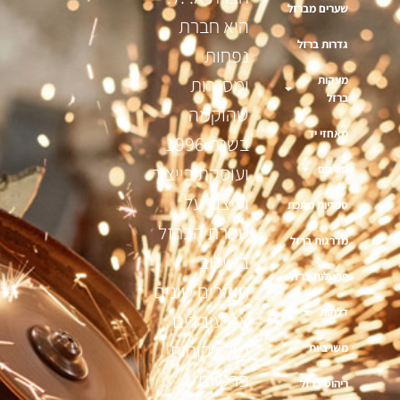
שערים מברזל
היא חברת
גדרות ברזל
נפחות
מעקות
ומסגרות
ברזל
שהוקמה
מאחזי יד
בשנת 1996
ועוסקת בייצור
סורגים
ועיצוב על
ספריות מתכת
טהרת הברזל
מדרגות ברזל
בשילוב
פרגולות ברזל
חומרים שונים
דלתות
אנו עובדים
מול לקוחות
משרביות
פרטיים
ריהוט ברזל