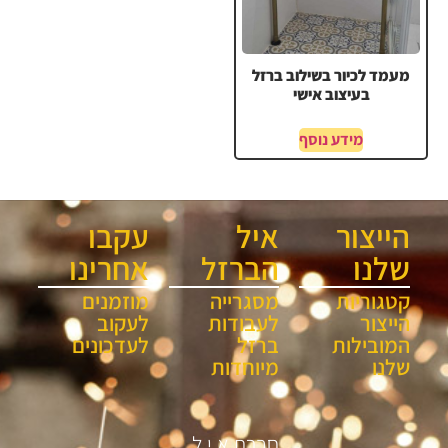
מעמד לכיור בשילוב ברזל
בעיצוב אישי
מידע נוסף
הייצור
איל
עקבו
שלנו
הברזל
אחרינו
קטגוריות
מסגרייה
מוזמנים
הייצור
לעבודות
לעקוב
המובילות
ברזל
לעדכונים
שלנו
מיוחדות
חברת א.י.ל.