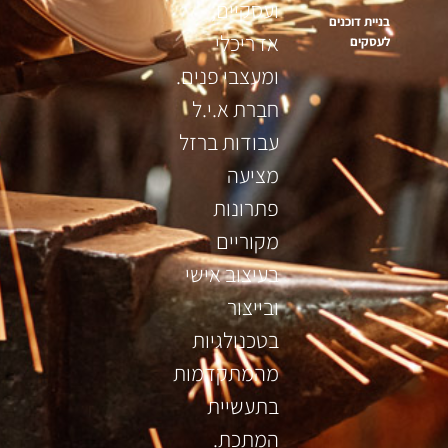
ועסקיים,
בניית דוכנים
אדריכלי
לעסקים
ומעצבי פנים.
חברת א.י.ל
עבודות ברזל
מציעה
פתרונות
מקוריים
בעיצוב אישי
ובייצור
בטכנולגיות
מהמתקדמות
בתעשיית
המתכת.