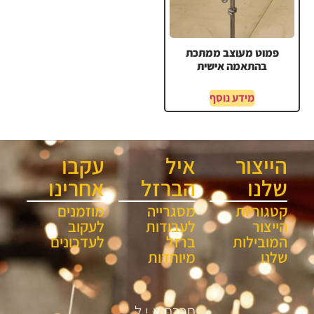
פמוט מעוצב ממתכת
בהתאמה אישית
מידע נוסף
הייצור
איל
עקבו
שלנו
הברזל
אחרינו
קטגוריות
מסגרייה
מוזמנים
הייצור
לעבודות
לעקוב
המובילות
ברזל
לעדכונים
שלנו
מיוחדות
חברת א.י.ל.