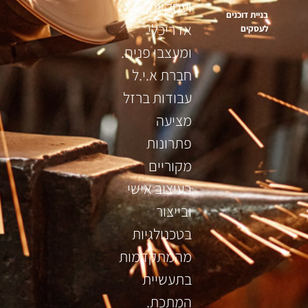
ועסקיים,
בניית דוכנים
אדריכלי
לעסקים
ומעצבי פנים.
חברת א.י.ל
עבודות ברזל
מציעה
פתרונות
מקוריים
בעיצוב אישי
ובייצור
בטכנולגיות
מהמתקדמות
בתעשיית
המתכת.