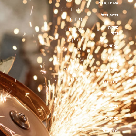
שערים מברזל
היא חברת
גדרות ברזל
נפחות
מעקות
ומסגרות
ברזל
שהוקמה
מאחזי יד
בשנת 1996
ועוסקת בייצור
סורגים
ועיצוב על
ספריות מתכת
טהרת הברזל
מדרגות ברזל
בשילוב
פרגולות ברזל
חומרים שונים
דלתות
אנו עובדים
מול לקוחות
משרביות
פרטיים
ריהוט ברזל