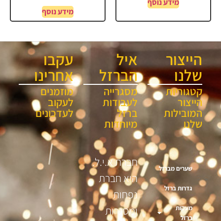
מידע נוסף
מידע נוסף
הייצור
איל
עקבו
שלנו
הברזל
אחרינו
קטגוריות
מסגרייה
מוזמנים
הייצור
לעבודות
לעקוב
המובילות
ברזל
לעדכונים
שלנו
מיוחדות
חברת א.י.ל.
שערים מברזל
היא חברת
גדרות ברזל
נפחות
מעקות
ומסגרות
ברזל