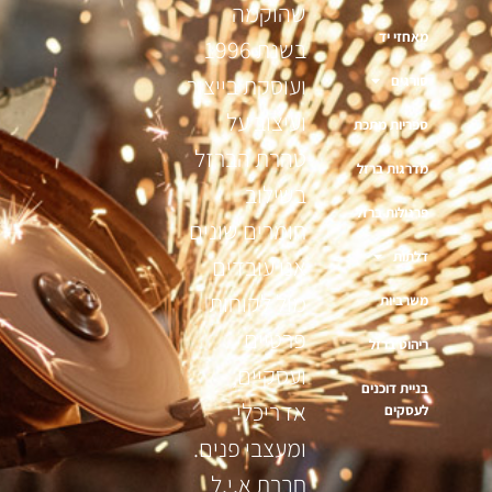
שהוקמה
מאחזי יד
בשנת 1996
ועוסקת בייצור
סורגים
ועיצוב על
ספריות מתכת
טהרת הברזל
מדרגות ברזל
בשילוב
פרגולות ברזל
חומרים שונים
דלתות
אנו עובדים
מול לקוחות
משרביות
פרטיים
ריהוט ברזל
ועסקיים,
בניית דוכנים
אדריכלי
לעסקים
ומעצבי פנים.
חברת א.י.ל