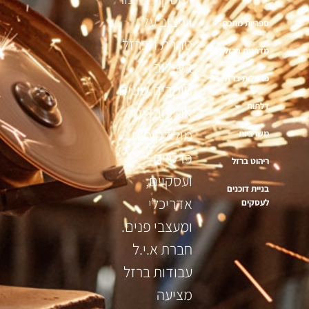
ועיצוב על
ספריות מתכת
טהרת הברזל
מדרגות ברזל
בשילוב
פרגולות ברזל
חומרים שונים
דלתות
אנו עובדים
מול לקוחות
משרביות
פרטיים
ריהוט ברזל
ועסקיים,
בניית דוכנים
אדריכלי
לעסקים
ומעצבי פנים.
חברת א.י.ל
עבודות ברזל
מציעה