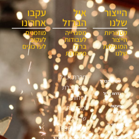
הייצור
איל
עקבו
שלנו
הברזל
אחרינו
קטגוריות
מסגרייה
מוזמנים
הייצור
לעבודות
לעקוב
המובילות
ברזל
לעדכונים
שלנו
מיוחדות
חברת א.י.ל.
שערים מברזל
היא חברת
גדרות ברזל
נפחות
מעקות
ומסגרות
ברזל
שהוקמה
מאחזי יד
בשנת 1996
ועוסקת בייצור
סורגים