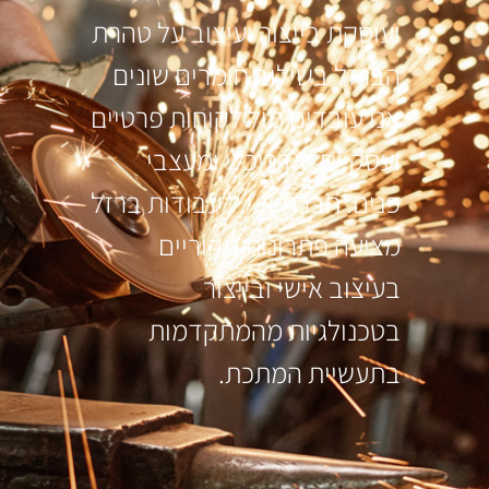
ועוסקת בייצור ועיצוב על טהרת
הברזל בשילוב חומרים שונים
אנו עובדים מול לקוחות פרטיים
ועסקיים, אדריכלי ומעצבי
פנים. חברת א.י.ל עבודות ברזל
מציעה פתרונות מקוריים
בעיצוב אישי ובייצור
בטכנולגיות מהמתקדמות
בתעשיית המתכת.