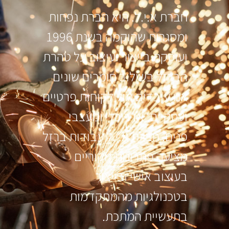
חברת א.י.ל. היא חברת נפחות
ומסגרות שהוקמה בשנת 1996
ועוסקת בייצור ועיצוב על טהרת
הברזל בשילוב חומרים שונים
אנו עובדים מול לקוחות פרטיים
ועסקיים, אדריכלי ומעצבי
פנים. חברת א.י.ל עבודות ברזל
מציעה פתרונות מקוריים
בעיצוב אישי ובייצור
בטכנולגיות מהמתקדמות
בתעשיית המתכת.