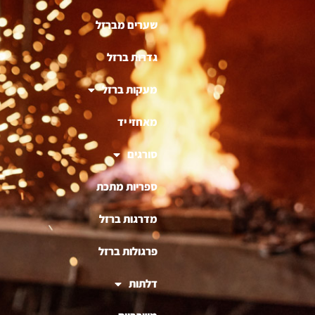
שערים מברזל
גדרות ברזל
מעקות ברזל
מאחזי יד
סורגים
ספריות מתכת
מדרגות ברזל
פרגולות ברזל
דלתות