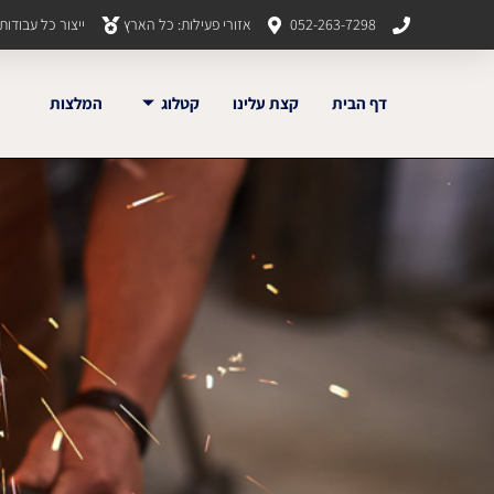
052-263-7298
אזורי פעילות: כל הארץ
ייצור כל עבודו
דף הבית
קצת עלינו
קטלוג
המלצות