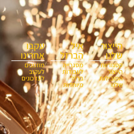
הייצור
איל
עקבו
שלנו
הברזל
אחרינו
קטגוריות
מסגרייה
מוזמנים
הייצור
לעבודות
לעקוב
המובילות
ברזל
לעדכונים
שלנו
מיוחדות
חברת א.י.ל.
שערים מברזל
היא חברת
גדרות ברזל
נפחות