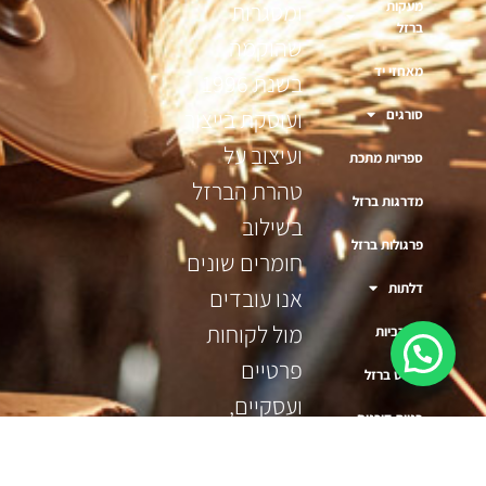
מעקות
ומסגרות
ברזל
שהוקמה
מאחזי יד
בשנת 1996
ועוסקת בייצור
סורגים
ועיצוב על
ספריות מתכת
טהרת הברזל
מדרגות ברזל
בשילוב
פרגולות ברזל
חומרים שונים
דלתות
אנו עובדים
מול לקוחות
משרביות
פרטיים
ריהוט ברזל
ועסקיים,
בניית דוכנים
אדריכלי
לעסקים
ומעצבי פנים.