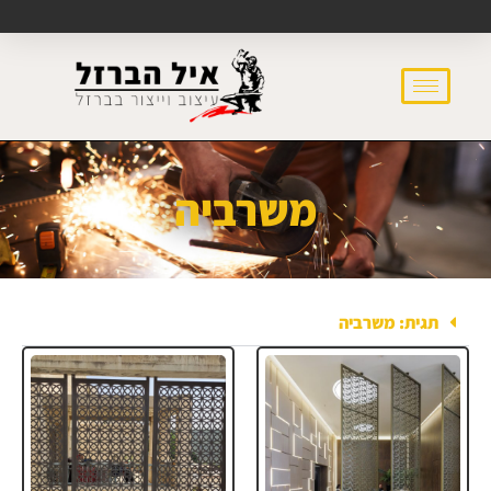
משרביה
תגית: משרביה