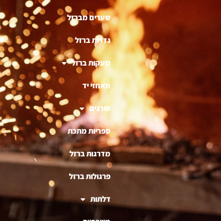
שערים מברזל
גדרות ברזל
מעקות ברזל
מאחזי יד
סורגים
ספריות מתכת
מדרגות ברזל
פרגולות ברזל
דלתות