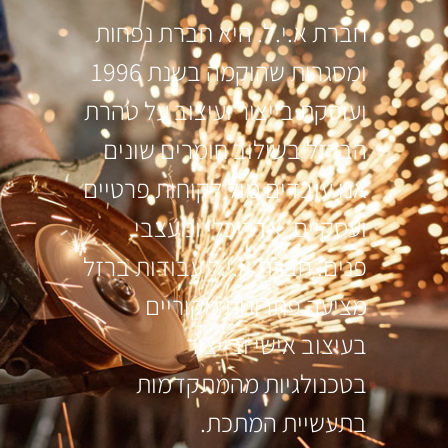
חברת א.י.ל. היא חברת נפחות
ומסגרות שהוקמה בשנת 1996
ועוסקת בייצור ועיצוב על טהרת
הברזל בשילוב חומרים שונים
אנו עובדים מול לקוחות פרטיים
ועסקיים, אדריכלי ומעצבי
פנים. חברת א.י.ל עבודות ברזל
מציעה פתרונות מקוריים
בעיצוב אישי ובייצור
בטכנולגיות מהמתקדמות
בתעשיית המתכת.