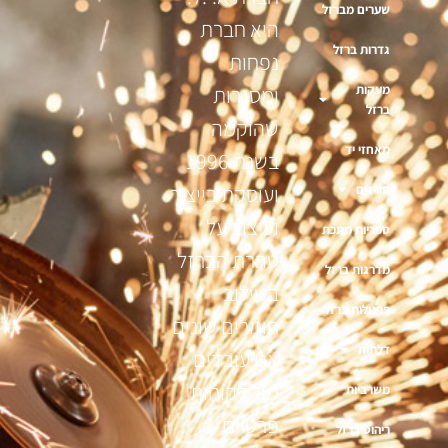
שערים מברזל
היא חברת
גדרות ברזל
נפחות
מעקות
ומסגרות
ברזל
שהוקמה
מאחזי יד
בשנת 1996
ועוסקת בייצור
סורגים
ועיצוב על
ספריות מתכת
טהרת הברזל
מדרגות ברזל
בשילוב
פרגולות ברזל
חומרים שונים
דלתות
אנו עובדים
מול לקוחות
משרביות
פרטיים
ריהוט ברזל