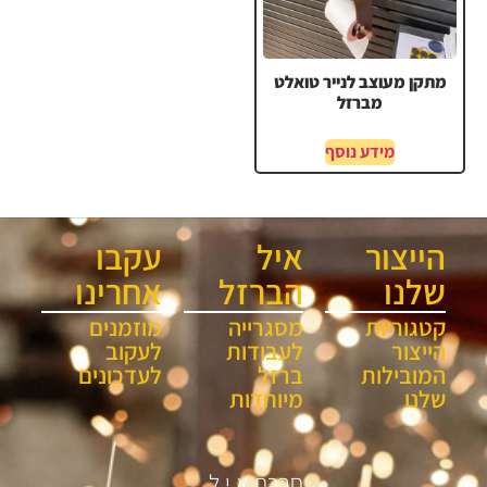
מתקן מעוצב לנייר טואלט
מברזל
מידע נוסף
הייצור
איל
עקבו
שלנו
הברזל
אחרינו
קטגוריות
מסגרייה
מוזמנים
הייצור
לעבודות
לעקוב
המובילות
ברזל
לעדכונים
שלנו
מיוחדות
חברת א.י.ל.