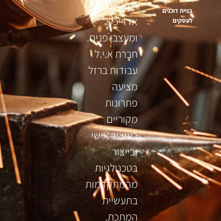
ועסקיים,
בניית דוכנים
אדריכלי
לעסקים
ומעצבי פנים.
חברת א.י.ל
עבודות ברזל
מציעה
פתרונות
מקוריים
בעיצוב אישי
ובייצור
בטכנולגיות
מהמתקדמות
בתעשיית
המתכת.