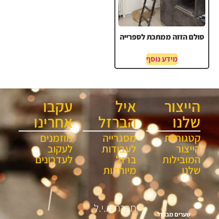
סולם הזזה ממתכת לספרייה
מידע נוסף
הייצור
איל
עקבו
שלנו
הברזל
אחרינו
קטגוריות
מסגרייה
מוזמנים
הייצור
לעבודות
לעקוב
המובילות
ברזל
לעדכונים
שלנו
מיוחדות
חברת א.י.ל.
שערים מברזל