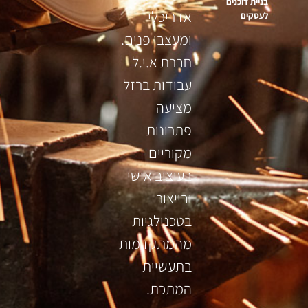
בניית דוכנים
אדריכלי
לעסקים
ומעצבי פנים.
חברת א.י.ל
עבודות ברזל
מציעה
פתרונות
מקוריים
בעיצוב אישי
ובייצור
בטכנולגיות
מהמתקדמות
בתעשיית
המתכת.