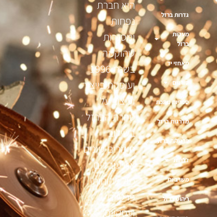
היא חברת
גדרות ברזל
נפחות
מעקות
ומסגרות
ברזל
שהוקמה
מאחזי יד
בשנת 1996
ועוסקת בייצור
סורגים
ועיצוב על
ספריות מתכת
טהרת הברזל
מדרגות ברזל
בשילוב
פרגולות ברזל
חומרים שונים
דלתות
אנו עובדים
מול לקוחות
משרביות
פרטיים
ריהוט ברזל
ועסקיים,