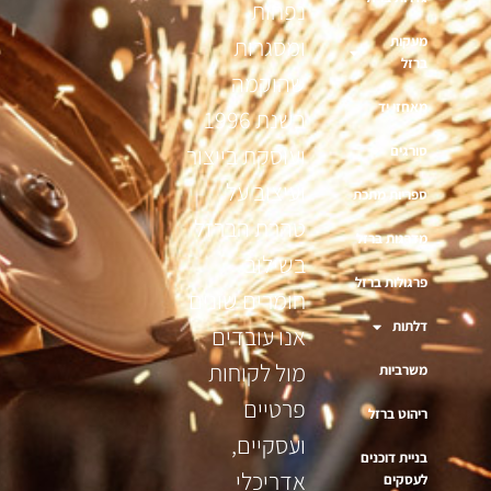
נפחות
מעקות
ומסגרות
ברזל
שהוקמה
מאחזי יד
בשנת 1996
ועוסקת בייצור
סורגים
ועיצוב על
ספריות מתכת
טהרת הברזל
מדרגות ברזל
בשילוב
פרגולות ברזל
חומרים שונים
דלתות
אנו עובדים
מול לקוחות
משרביות
פרטיים
ריהוט ברזל
ועסקיים,
בניית דוכנים
אדריכלי
לעסקים