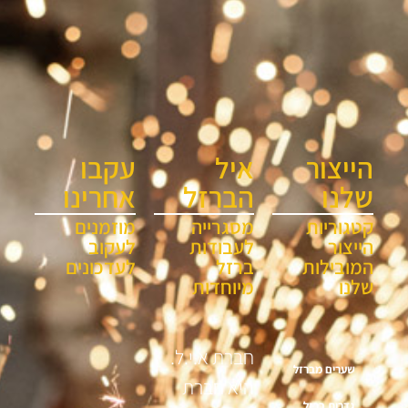
הייצור
איל
עקבו
שלנו
הברזל
אחרינו
קטגוריות
מסגרייה
מוזמנים
הייצור
לעבודות
לעקוב
המובילות
ברזל
לעדכונים
שלנו
מיוחדות
חברת א.י.ל.
שערים מברזל
היא חברת
גדרות ברזל