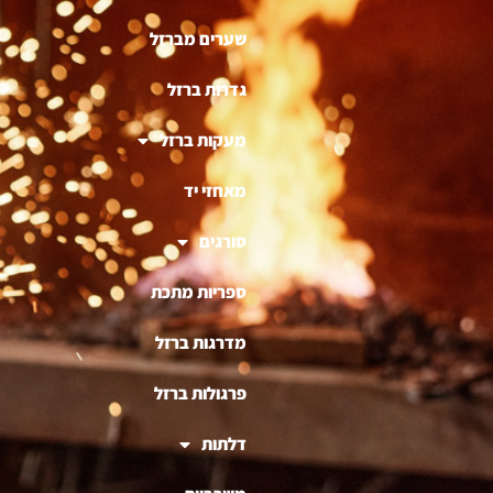
שערים מברזל
גדרות ברזל
מעקות ברזל
מאחזי יד
סורגים
ספריות מתכת
מדרגות ברזל
פרגולות ברזל
דלתות