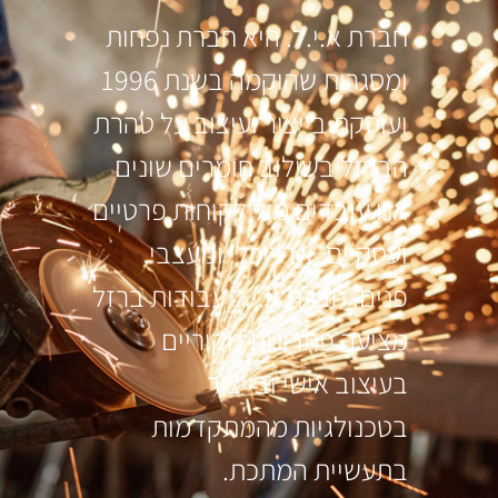
חברת א.י.ל. היא חברת נפחות
ומסגרות שהוקמה בשנת 1996
ועוסקת בייצור ועיצוב על טהרת
הברזל בשילוב חומרים שונים
אנו עובדים מול לקוחות פרטיים
ועסקיים, אדריכלי ומעצבי
פנים. חברת א.י.ל עבודות ברזל
מציעה פתרונות מקוריים
בעיצוב אישי ובייצור
בטכנולגיות מהמתקדמות
בתעשיית המתכת.