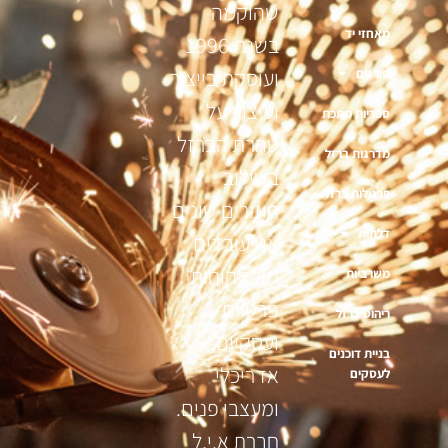
שהוקמה
מאחזי יד
בשנת 1996
ועוסקת בייצור
סורגים
ועיצוב על
ספריות מתכת
טהרת הברזל
מדרגות ברזל
בשילוב
פרגולות ברזל
חומרים שונים
דלתות
אנו עובדים
מול לקוחות
משרביות
פרטיים
ריהוט ברזל
ועסקיים,
בניית דוכנים
אדריכלי
לעסקים
ומעצבי פנים.
חברת א.י.ל