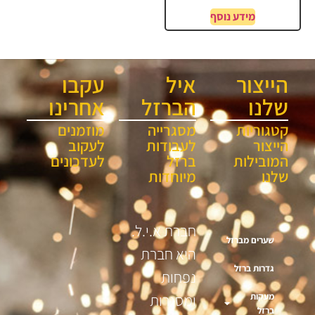
מידע נוסף
הייצור
איל
עקבו
שלנו
הברזל
אחרינו
קטגוריות
מסגרייה
מוזמנים
הייצור
לעבודות
לעקוב
המובילות
ברזל
לעדכונים
שלנו
מיוחדות
חברת א.י.ל.
שערים מברזל
היא חברת
גדרות ברזל
נפחות
מעקות
ומסגרות
ברזל