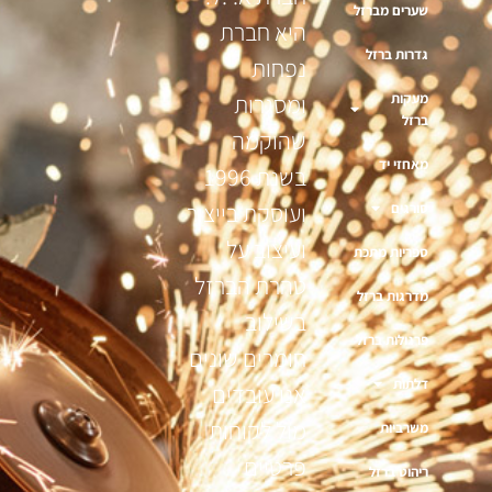
שערים מברזל
היא חברת
גדרות ברזל
נפחות
מעקות
ומסגרות
ברזל
שהוקמה
מאחזי יד
בשנת 1996
ועוסקת בייצור
סורגים
ועיצוב על
ספריות מתכת
טהרת הברזל
מדרגות ברזל
בשילוב
פרגולות ברזל
חומרים שונים
דלתות
אנו עובדים
מול לקוחות
משרביות
פרטיים
ריהוט ברזל