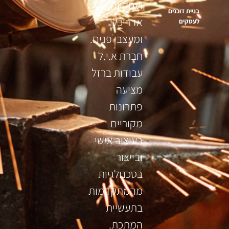
ועסקיים,
בניית דוכנים
אדריכלי
לעסקים
ומעצבי פנים.
חברת א.י.ל
עבודות ברזל
מציעה
פתרונות
מקוריים
בעיצוב אישי
ובייצור
בטכנולגיות
מהמתקדמות
בתעשיית
המתכת.