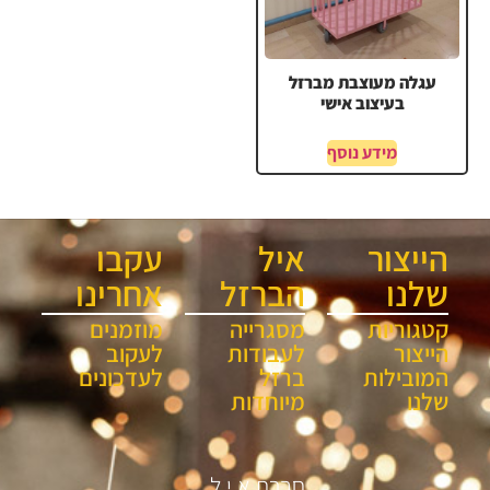
עגלה מעוצבת מברזל
בעיצוב אישי
מידע נוסף
הייצור
איל
עקבו
שלנו
הברזל
אחרינו
קטגוריות
מסגרייה
מוזמנים
הייצור
לעבודות
לעקוב
המובילות
ברזל
לעדכונים
שלנו
מיוחדות
חברת א.י.ל.