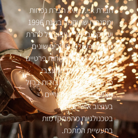
חברת א.י.ל. היא חברת נפחות
ומסגרות שהוקמה בשנת 1996
ועוסקת בייצור ועיצוב על טהרת
הברזל בשילוב חומרים שונים
אנו עובדים מול לקוחות פרטיים
ועסקיים, אדריכלי ומעצבי
פנים. חברת א.י.ל עבודות ברזל
מציעה פתרונות מקוריים
בעיצוב אישי ובייצור
בטכנולגיות מהמתקדמות
בתעשיית המתכת.