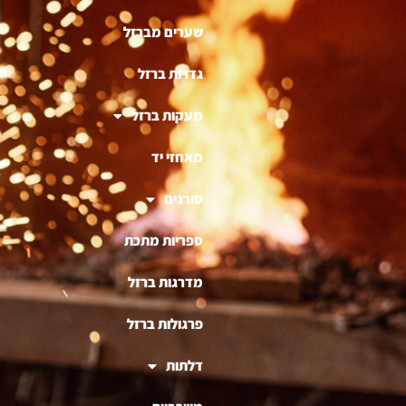
שערים מברזל
גדרות ברזל
מעקות ברזל
מאחזי יד
סורגים
ספריות מתכת
מדרגות ברזל
פרגולות ברזל
דלתות