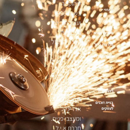
שהוקמה
מאחזי יד
בשנת 1996
ועוסקת בייצור
סורגים
ועיצוב על
ספריות מתכת
טהרת הברזל
מדרגות ברזל
בשילוב
פרגולות ברזל
חומרים שונים
דלתות
אנו עובדים
מול לקוחות
משרביות
פרטיים
ריהוט ברזל
ועסקיים,
בניית דוכנים
אדריכלי
לעסקים
ומעצבי פנים.
חברת א.י.ל