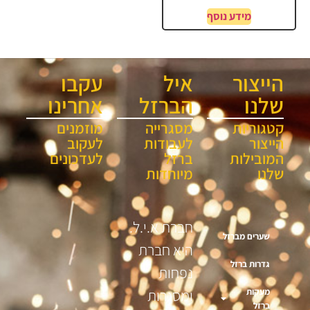
מידע נוסף
הייצור
איל
עקבו
שלנו
הברזל
אחרינו
קטגוריות
מסגרייה
מוזמנים
הייצור
לעבודות
לעקוב
המובילות
ברזל
לעדכונים
שלנו
מיוחדות
חברת א.י.ל.
שערים מברזל
היא חברת
גדרות ברזל
נפחות
מעקות
ומסגרות
ברזל