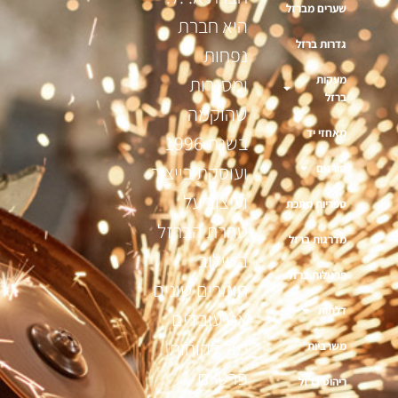
שערים מברזל
היא חברת
גדרות ברזל
נפחות
מעקות
ומסגרות
ברזל
שהוקמה
מאחזי יד
בשנת 1996
ועוסקת בייצור
סורגים
ועיצוב על
ספריות מתכת
טהרת הברזל
מדרגות ברזל
בשילוב
פרגולות ברזל
חומרים שונים
דלתות
אנו עובדים
מול לקוחות
משרביות
פרטיים
ריהוט ברזל