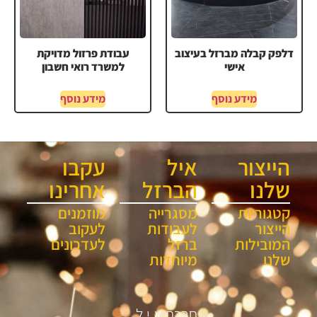
דלפק קבלה מברזל בעיצוב
עבודת פרזול מדויקת
אישי
למשרד רואי חשבון
מידע נוסף
מידע נוסף
הייצור
איל
עקבו
שלנו
הברזל
אחרינו
קטגוריות
מסגרייה
מוזמנים
הייצור
לעבודות
לעקוב
המובילות
ברזל
לעדכונים
שלנו
מיוחדות
חברת א.י.ל.