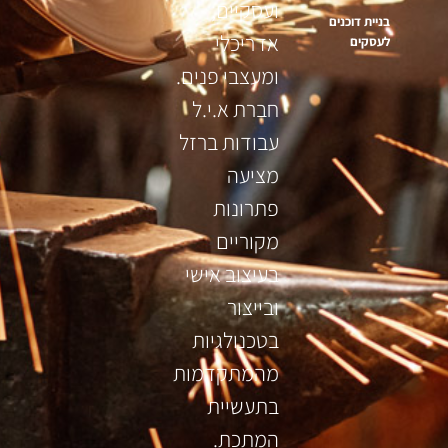
ועסקיים,
בניית דוכנים
אדריכלי
לעסקים
ומעצבי פנים.
חברת א.י.ל
עבודות ברזל
מציעה
פתרונות
מקוריים
בעיצוב אישי
ובייצור
בטכנולגיות
מהמתקדמות
בתעשיית
המתכת.