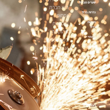
שערים מברזל
היא חברת
גדרות ברזל
נפחות
מעקות
ומסגרות
ברזל
שהוקמה
מאחזי יד
בשנת 1996
ועוסקת בייצור
סורגים
ועיצוב על
ספריות מתכת
טהרת הברזל
מדרגות ברזל
בשילוב
פרגולות ברזל
חומרים שונים
דלתות
אנו עובדים
מול לקוחות
משרביות
פרטיים
ריהוט ברזל