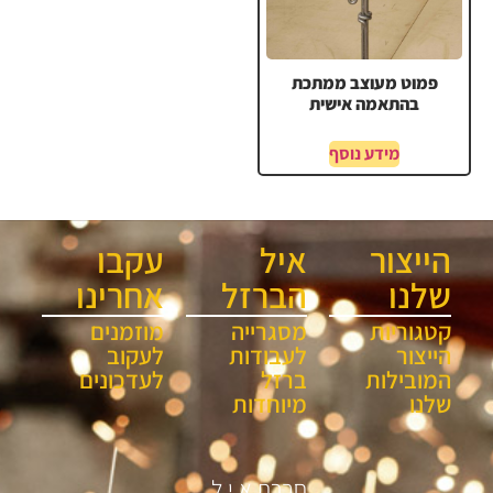
פמוט מעוצב ממתכת
בהתאמה אישית
מידע נוסף
הייצור
איל
עקבו
שלנו
הברזל
אחרינו
קטגוריות
מסגרייה
מוזמנים
הייצור
לעבודות
לעקוב
המובילות
ברזל
לעדכונים
שלנו
מיוחדות
חברת א.י.ל.