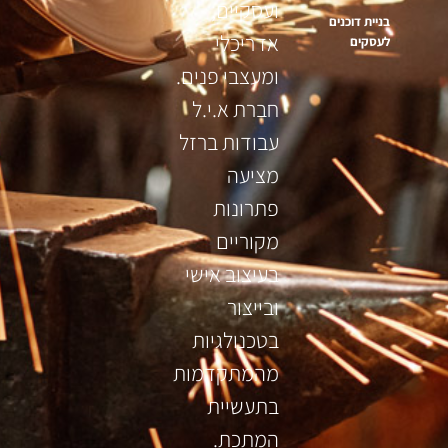
ועסקיים,
בניית דוכנים
אדריכלי
לעסקים
ומעצבי פנים.
חברת א.י.ל
עבודות ברזל
מציעה
פתרונות
מקוריים
בעיצוב אישי
ובייצור
בטכנולגיות
מהמתקדמות
בתעשיית
המתכת.