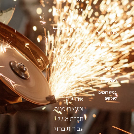
ועוסקת בייצור
סורגים
ועיצוב על
ספריות מתכת
טהרת הברזל
מדרגות ברזל
בשילוב
פרגולות ברזל
חומרים שונים
דלתות
אנו עובדים
מול לקוחות
משרביות
פרטיים
ריהוט ברזל
ועסקיים,
בניית דוכנים
אדריכלי
לעסקים
ומעצבי פנים.
חברת א.י.ל
עבודות ברזל