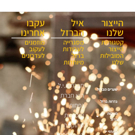
הייצור
איל
עקבו
שלנו
הברזל
אחרינו
קטגוריות
מסגרייה
מוזמנים
הייצור
לעבודות
לעקוב
המובילות
ברזל
לעדכונים
שלנו
מיוחדות
חברת א.י.ל.
שערים מברזל
היא חברת
גדרות ברזל
נפחות
מעקות
ומסגרות
ברזל
שהוקמה
מאחזי יד
בשנת 1996