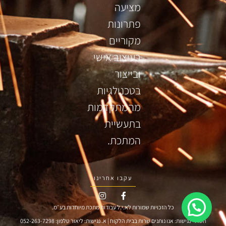
מציעה
פתרונות
מקוריים
בעיצוב אישי
ובייצור
בטכנולגיות
מהמתקדמות
בתעשיית
המתכת.
עקבו אחרינו
כל הזכויות שמורות לא.י.ל עבודות מתכת מיוחדות בע״מ.
הסדרי נגישות: אנו נותנים שרות בבית הלקוח | א. נגישות: ליאור טלפון: 052-263-7298