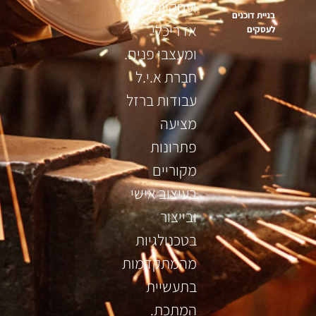
ועסקיים,
בניית דוכנים
אדריכלי
לעסקים
ומעצבי פנים.
חברת א.י.ל
עבודות ברזל
מציעה
פתרונות
מקוריים
בעיצוב אישי
ובייצור
בטכנולגיות
מהמתקדמות
בתעשיית
המתכת.