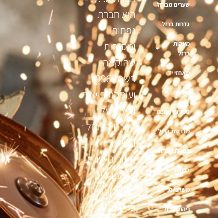
שערים מברזל
היא חברת
גדרות ברזל
נפחות
מעקות
ומסגרות
ברזל
שהוקמה
מאחזי יד
בשנת 1996
ועוסקת בייצור
סורגים
ועיצוב על
ספריות מתכת
טהרת הברזל
מדרגות ברזל
בשילוב
פרגולות ברזל
חומרים שונים
דלתות
אנו עובדים
מול לקוחות
משרביות
פרטיים
ריהוט ברזל