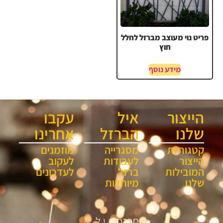
פריט נוי מעוצב מברזל לחלל
חוץ
מידע נוסף
הייצור
איל
עקבו
שלנו
הברזל
אחרינו
קטגוריות
מסגרייה
מוזמנים
הייצור
לעבודות
לעקוב
המובילות
ברזל
לעדכונים
שלנו
מיוחדות
חברת א.י.ל.