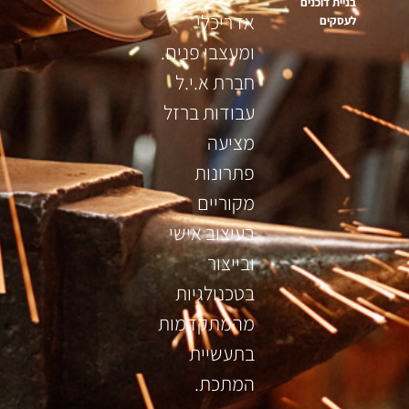
בניית דוכנים
אדריכלי
לעסקים
ומעצבי פנים.
חברת א.י.ל
עבודות ברזל
מציעה
פתרונות
מקוריים
בעיצוב אישי
ובייצור
בטכנולגיות
מהמתקדמות
בתעשיית
המתכת.