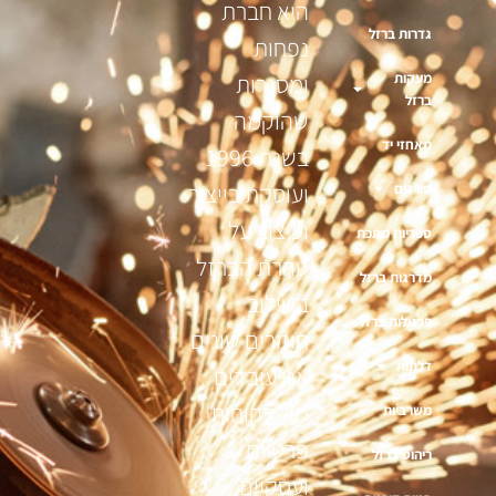
היא חברת
גדרות ברזל
נפחות
מעקות
ומסגרות
ברזל
שהוקמה
מאחזי יד
בשנת 1996
ועוסקת בייצור
סורגים
ועיצוב על
ספריות מתכת
טהרת הברזל
מדרגות ברזל
בשילוב
פרגולות ברזל
חומרים שונים
דלתות
אנו עובדים
מול לקוחות
משרביות
פרטיים
ריהוט ברזל
ועסקיים,