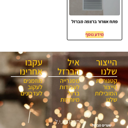
פתח אוורור ברצפה מברזל
מידע נוסף
הייצור
איל
עקבו
שלנו
הברזל
אחרינו
קטגוריות
מסגרייה
מוזמנים
הייצור
לעבודות
לעקוב
המובילות
ברזל
לעדכונים
שלנו
מיוחדות
חברת א.י.ל.
שערים מברזל