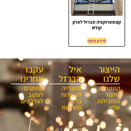
קונסטרוקציה מברזל לארון
קודש
מידע נוסף
הייצור
איל
עקבו
שלנו
הברזל
אחרינו
קטגוריות
מסגרייה
מוזמנים
הייצור
לעבודות
לעקוב
המובילות
ברזל
לעדכונים
שלנו
מיוחדות
חברת א.י.ל.