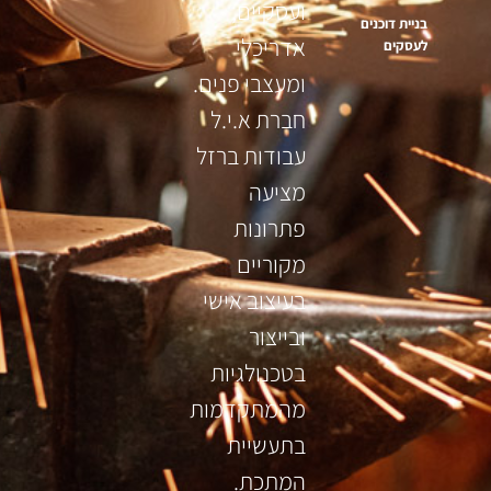
ועסקיים,
בניית דוכנים
אדריכלי
לעסקים
ומעצבי פנים.
חברת א.י.ל
עבודות ברזל
מציעה
פתרונות
מקוריים
בעיצוב אישי
ובייצור
בטכנולגיות
מהמתקדמות
בתעשיית
המתכת.