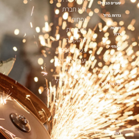
שערים מברזל
היא חברת
גדרות ברזל
נפחות
מעקות
ומסגרות
ברזל
שהוקמה
מאחזי יד
בשנת 1996
ועוסקת בייצור
סורגים
ועיצוב על
ספריות מתכת
טהרת הברזל
מדרגות ברזל
בשילוב
פרגולות ברזל
חומרים שונים
דלתות
אנו עובדים
מול לקוחות
משרביות
פרטיים
ריהוט ברזל