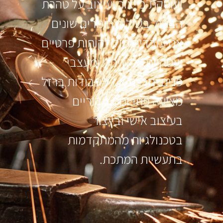
ועוסקת בייצור ועיצוב על טהרת
הברזל בשילוב חומרים שונים
אנו עובדים מול לקוחות פרטיים
ועסקיים, אדריכלי ומעצבי
פנים. חברת א.י.ל עבודות ברזל
מציעה פתרונות מקוריים
בעיצוב אישי ובייצור
בטכנולגיות מהמתקדמות
בתעשיית המתכת.