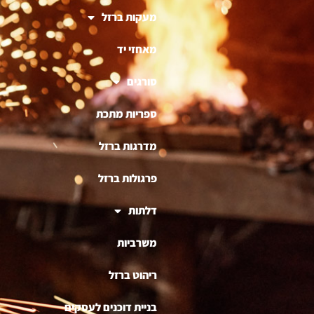
מעקות ברזל
מאחזי יד
סורגים
ספריות מתכת
מדרגות ברזל
פרגולות ברזל
דלתות
משרביות
ריהוט ברזל
בניית דוכנים לעסקים