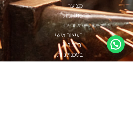
מציעה
פתרונות
מקוריים
בעיצוב אישי
ובייצור
בטכנולגיות
מהמתקדמות
בתעשיית
המתכת.
עקבו אחרינו
כל הזכויות שמורות לא.י.ל עבודות מתכת מיוחדות בע״מ.
הסדרי נגישות: אנו נותנים שרות בבית הלקוח | א. נגישות: ליאור טלפון: 052-263-7298