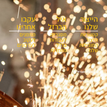
הייצור
איל
עקבו
שלנו
הברזל
אחרינו
קטגוריות
מסגרייה
מוזמנים
הייצור
לעבודות
לעקוב
המובילות
ברזל
לעדכונים
שלנו
מיוחדות
חברת א.י.ל.
שערים מברזל
היא חברת
גדרות ברזל
נפחות
מעקות
ומסגרות
ברזל
שהוקמה
מאחזי יד