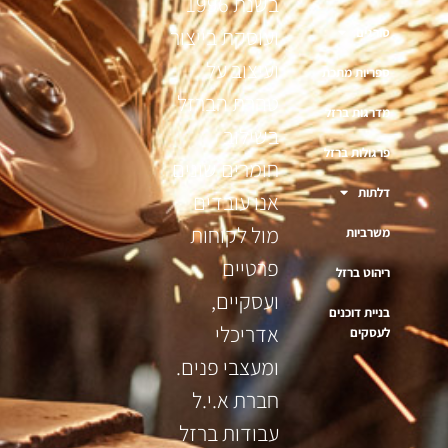
בשנת 1996
ועוסקת בייצור
סורגים
ועיצוב על
ספריות מתכת
טהרת הברזל
מדרגות ברזל
בשילוב
פרגולות ברזל
חומרים שונים
דלתות
אנו עובדים
מול לקוחות
משרביות
פרטיים
ריהוט ברזל
ועסקיים,
בניית דוכנים
אדריכלי
לעסקים
ומעצבי פנים.
חברת א.י.ל
עבודות ברזל