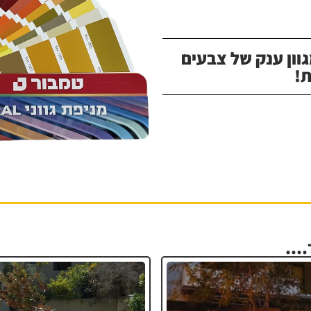
וון ענק של צבעים
!
...