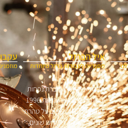
איל הברזל
עקבו 
נו
מסגרייה לעבודות ברזל מיוחדות
מוזמנים
חברת א.י.ל. היא חברת נפחות
ומסגרות שהוקמה בשנת 1996
ועוסקת בייצור ועיצוב על טהרת
הברזל בשילוב חומרים שונים