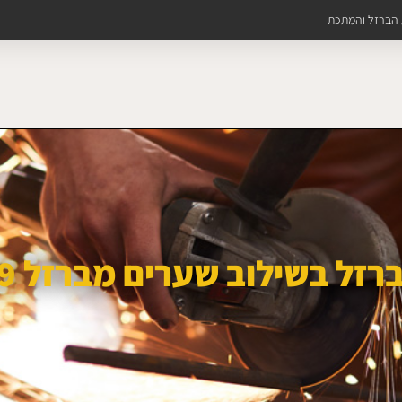
ת הברזל והמתכת
רזל בשילוב שערים מברזל 4729