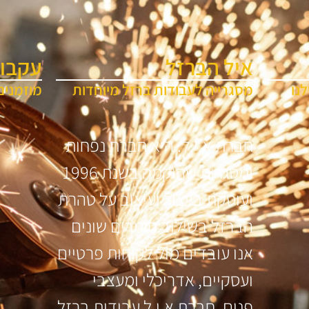
איל הברזל
עקבו 
נו
מסגרייה לעבודות ברזל מיוחדות
מוזמנים
חברת א.י.ל. היא חברת נפחות
ומסגרות שהוקמה בשנת 1996
ועוסקת בייצור ועיצוב על טהרת
הברזל בשילוב חומרים שונים
אנו עובדים מול לקוחות פרטיים
ועסקיים, אדריכלי ומעצבי
פנים. חברת א.י.ל עבודות ברזל