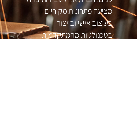
מציעה פתרונות מקוריים
בעיצוב אישי ובייצור
בטכנולגיות מהמתקדמות
בתעשיית המתכת.
עקבו אחרינו
כל הזכויות שמורות לא.י.ל עבודות מתכת מיוחדות בע״מ.
הסדרי נגישות: אנו נותנים שרות בבית הלקוח | א. נגישות: ליאור טלפון: 052-263-7298