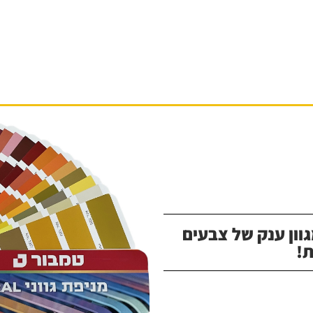
וון ענק של צבעים
!