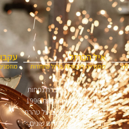
איל הברזל
עקבו 
נו
מסגרייה לעבודות ברזל מיוחדות
מוזמנים
חברת א.י.ל. היא חברת נפחות
ומסגרות שהוקמה בשנת 1996
ועוסקת בייצור ועיצוב על טהרת
הברזל בשילוב חומרים שונים