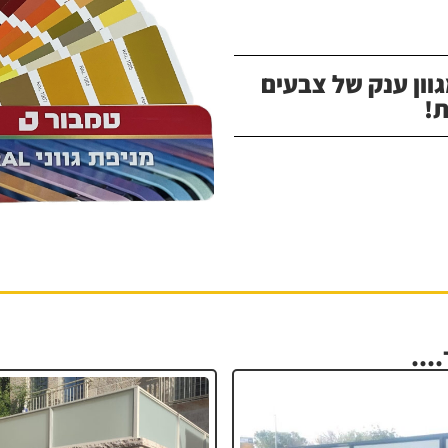
וון ענק של צבעים
!
...