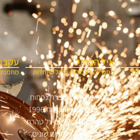
איל הברזל
עקבו 
נו
מסגרייה לעבודות ברזל מיוחדות
מוזמנים
חברת א.י.ל. היא חברת נפחות
ומסגרות שהוקמה בשנת 1996
ועוסקת בייצור ועיצוב על טהרת
הברזל בשילוב חומרים שונים