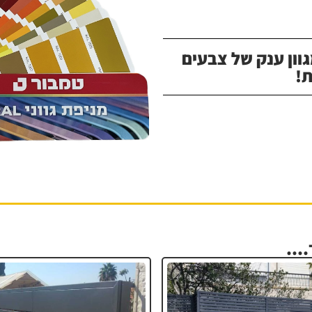
וון ענק של צבעים
!
...