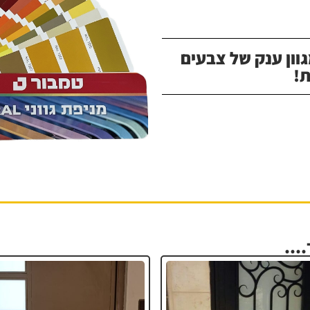
וון ענק של צבעים
!
...