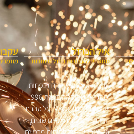
איל הברזל
עקבו 
נו
מסגרייה לעבודות ברזל מיוחדות
מוזמנים
חברת א.י.ל. היא חברת נפחות
ומסגרות שהוקמה בשנת 1996
ועוסקת בייצור ועיצוב על טהרת
הברזל בשילוב חומרים שונים
אנו עובדים מול לקוחות פרטיים