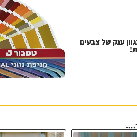
וון ענק של צבעים
!
...