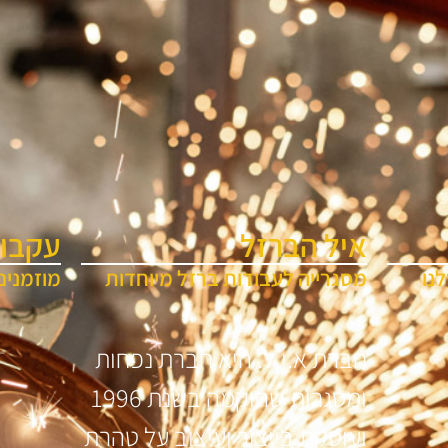
איל הברזל
עקבו 
נו
מסגרייה לעבודות ברזל מיוחדות
מוזמנים
חברת א.י.ל. היא חברת נפחות
ומסגרות שהוקמה בשנת 1996
ועוסקת בייצור ועיצוב על טהרת