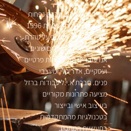
חברת א.י.ל. היא חברת נפחות
ומסגרות שהוקמה בשנת 1996
ועוסקת בייצור ועיצוב על טהרת
הברזל בשילוב חומרים שונים
אנו עובדים מול לקוחות פרטיים
ועסקיים, אדריכלי ומעצבי
פנים. חברת א.י.ל עבודות ברזל
מציעה פתרונות מקוריים
בעיצוב אישי ובייצור
בטכנולגיות מהמתקדמות
בתעשיית המתכת.