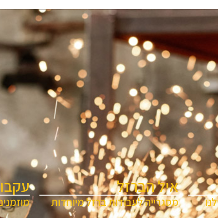
איל הברזל
עקבו 
נו
מסגרייה לעבודות ברזל מיוחדות
מוזמנים