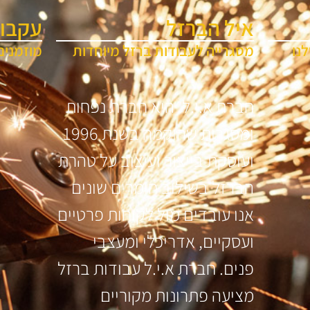
איל הברזל
עקבו 
נו
מסגרייה לעבודות ברזל מיוחדות
מוזמנים
חברת א.י.ל. היא חברת נפחות
ומסגרות שהוקמה בשנת 1996
ועוסקת בייצור ועיצוב על טהרת
הברזל בשילוב חומרים שונים
אנו עובדים מול לקוחות פרטיים
ועסקיים, אדריכלי ומעצבי
פנים. חברת א.י.ל עבודות ברזל
מציעה פתרונות מקוריים