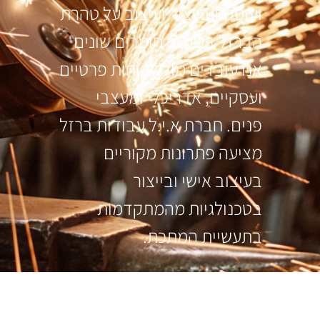
ועוסקת בייצור ועיצוב על טהרת
הברזל בשילוב חומרים שונים
אנו עובדים מול לקוחות פרטיים
ועסקיים, אדריכלי ומעצבי
פנים. חברת א.י.ל עבודות ברזל
מציעה פתרונות מקוריים
בעיצוב אישי ובייצור
בטכנולגיות מהמתקדמות
בתעשיית המתכת.