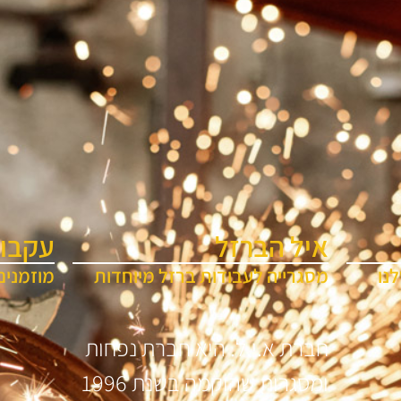
איל הברזל
עקבו 
נו
מסגרייה לעבודות ברזל מיוחדות
מוזמנים
חברת א.י.ל. היא חברת נפחות
ומסגרות שהוקמה בשנת 1996