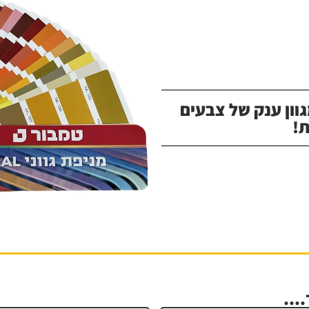
וון ענק של צבעים
!
...