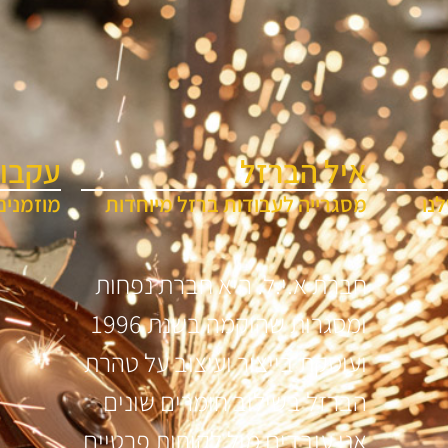
איל הברזל
עקבו 
נו
מסגרייה לעבודות ברזל מיוחדות
מוזמנים
חברת א.י.ל. היא חברת נפחות
ומסגרות שהוקמה בשנת 1996
ועוסקת בייצור ועיצוב על טהרת
הברזל בשילוב חומרים שונים
אנו עובדים מול לקוחות פרטיים