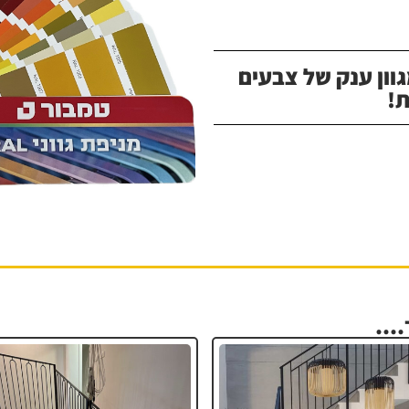
וון ענק של צבעים
!
...