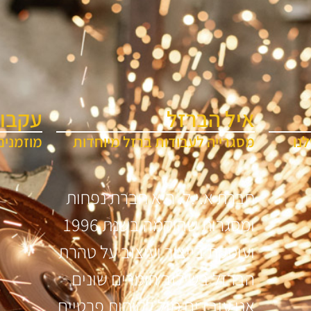
איל הברזל
עקבו 
נו
מסגרייה לעבודות ברזל מיוחדות
מוזמנים
חברת א.י.ל. היא חברת נפחות
ומסגרות שהוקמה בשנת 1996
ועוסקת בייצור ועיצוב על טהרת
הברזל בשילוב חומרים שונים
אנו עובדים מול לקוחות פרטיים