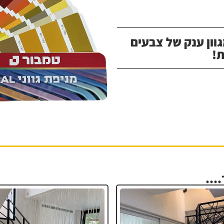
וון ענק של צבעים
!
...