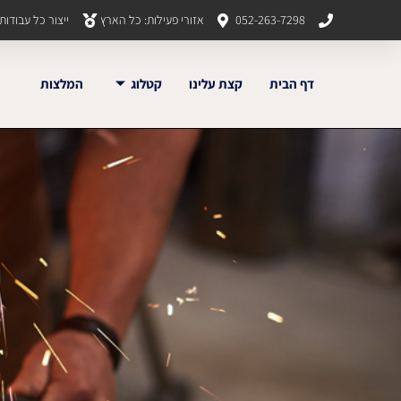
052-263-7298
אזורי פעילות: כל הארץ
ייצור כל עבודו
דף הבית
קצת עלינו
קטלוג
המלצות