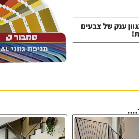
וון ענק של צבעים
!
...