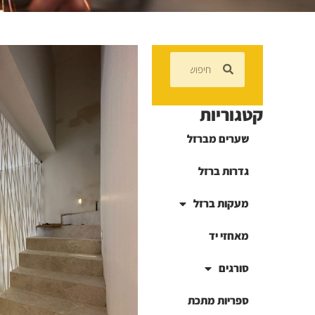
קטגוריות
שערים מברזל
גדרות ברזל
מעקות ברזל
מאחזי יד
סורגים
ספריות מתכת