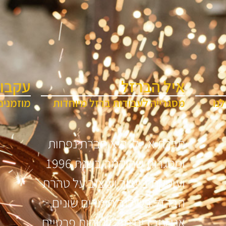
איל הברזל
עקבו 
נו
מסגרייה לעבודות ברזל מיוחדות
מוזמנים
חברת א.י.ל. היא חברת נפחות
ומסגרות שהוקמה בשנת 1996
ועוסקת בייצור ועיצוב על טהרת
הברזל בשילוב חומרים שונים
אנו עובדים מול לקוחות פרטיים